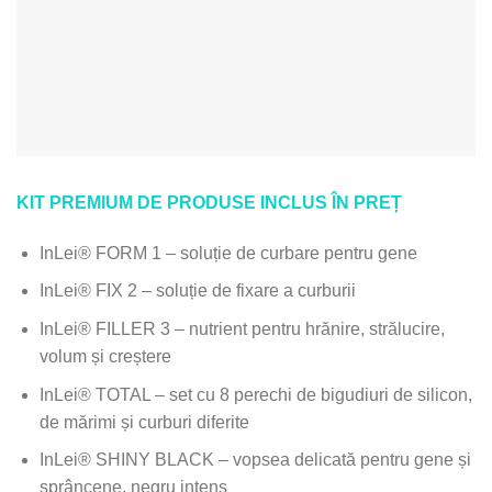
KIT PREMIUM DE PRODUSE INCLUS ÎN PREȚ
InLei® FORM 1 – soluție de curbare pentru gene
InLei® FIX 2 – soluție de fixare a curburii
InLei® FILLER 3 – nutrient pentru hrănire, strălucire,
volum și creștere
InLei® TOTAL – set cu 8 perechi de bigudiuri de silicon,
de mărimi și curburi diferite
InLei® SHINY BLACK – vopsea delicată pentru gene și
sprâncene, negru intens