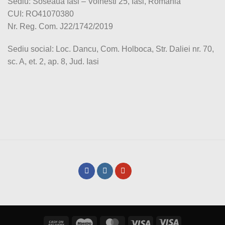
Sediu: Soseaua Iasi – Voinesti 25, Iasi, Romania
CUI: RO41070380
Nr. Reg. Com. J22/1742/2019
Sediu social: Loc. Dancu, Com. Holboca, Str. Daliei nr. 70,
sc. A, et. 2, ap. 8, Jud. Iasi
Cash
Maestro
MasterCard
Visa
Visa