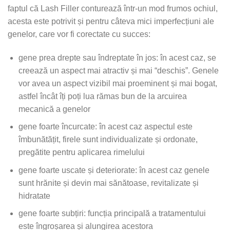
faptul că Lash Filler conturează într-un mod frumos ochiul,
acesta este potrivit și pentru câteva mici imperfecțiuni ale
genelor, care vor fi corectate cu succes:
gene prea drepte sau îndreptate în jos: în acest caz, se
creează un aspect mai atractiv și mai “deschis”. Genele
vor avea un aspect vizibil mai proeminent și mai bogat,
astfel încât îți poți lua rămas bun de la arcuirea
mecanică a genelor
gene foarte încurcate: în acest caz aspectul este
îmbunătățit, firele sunt individualizate și ordonate,
pregătite pentru aplicarea rimelului
gene foarte uscate și deteriorate: în acest caz genele
sunt hrănite și devin mai sănătoase, revitalizate și
hidratate
gene foarte subțiri: funcția principală a tratamentului
este îngroșarea și alungirea acestora