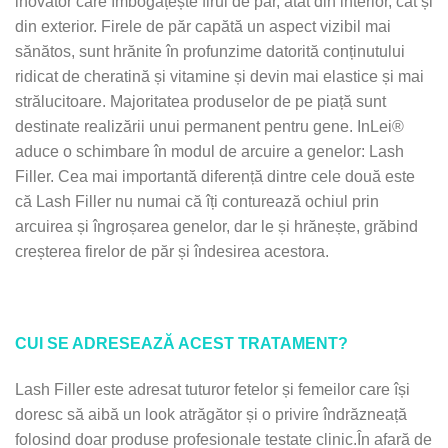
inovator care îmbogățește firul de păr, atât din interior, cât și
din exterior. Firele de păr capătă un aspect vizibil mai
sănătos, sunt hrănite în profunzime datorită conținutului
ridicat de cheratină și vitamine și devin mai elastice și mai
strălucitoare. Majoritatea produselor de pe piață sunt
destinate realizării unui permanent pentru gene. InLei®
aduce o schimbare în modul de arcuire a genelor: Lash
Filler. Cea mai importantă diferență dintre cele două este
că Lash Filler nu numai că îți conturează ochiul prin
arcuirea și îngroșarea genelor, dar le și hrănește, grăbind
creșterea firelor de păr și îndesirea acestora.
CUI SE ADRESEAZĂ ACEST TRATAMENT?
Lash Filler este adresat tuturor fetelor și femeilor care își
doresc să aibă un look atrăgător și o privire îndrăzneață
folosind doar produse profesionale testate clinic.În afară de