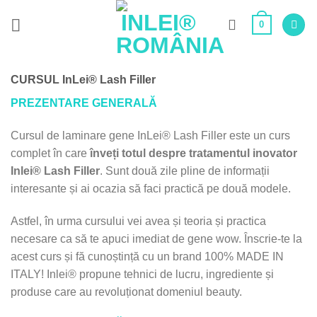
Skip
0
to
content
CURSUL InLei®
Lash Filler
PREZENTARE GENERALĂ
Cursul de laminare gene InLei® Lash Filler este un curs
complet în care
înveți totul despre tratamentul inovator
Inlei® Lash Filler
. Sunt două zile pline de informații
interesante și ai ocazia să faci practică pe două modele.
Astfel, în urma cursului vei avea și teoria și practica
necesare ca să te apuci imediat de gene wow. Înscrie-te la
acest curs și fă cunoștință cu un brand 100% MADE IN
ITALY! Inlei® propune tehnici de lucru, ingrediente și
produse care au revoluționat domeniul beauty.