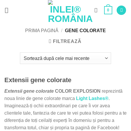
Skip
0
to
content
PRIMA PAGINĂ
/
GENE COLORATE
FILTREAZĂ
Extensii gene colorate
Extensii gene colorate
COLOR EXPLOSION
reprezintă
noua linie de gene colorate marca
Light Lashes®
.
Imaginează-ți ochii extraordinari pe care îi vor avea
clientele tale, fantezia de care te vei putea folosi pentru a te
diferenția de toți ceilalți experți în domeniu și pentru a
transforma totul, chiar și propria ta pagină de Facebook!