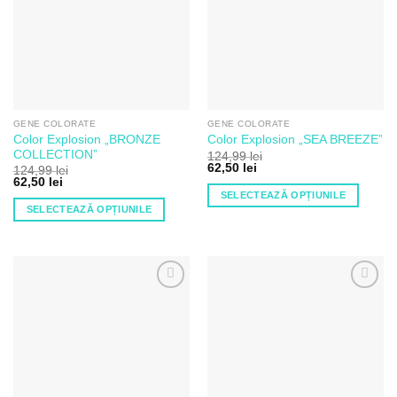
de
de
Dorințe
Dorințe
GENE COLORATE
GENE COLORATE
Color Explosion „BRONZE
Color Explosion „SEA BREEZE”
COLLECTION”
124,99
lei
62,50
lei
124,99
lei
62,50
lei
SELECTEAZĂ OPȚIUNILE
SELECTEAZĂ OPȚIUNILE
Acest
Acest
produs
produs
are
are
mai
mai
multe
Adaugă
Adaugă
multe
variații.
la Lista
la Lista
variații.
de
de
Opțiunile
Dorințe
Dorințe
Opțiunile
pot
pot
fi
fi
alese