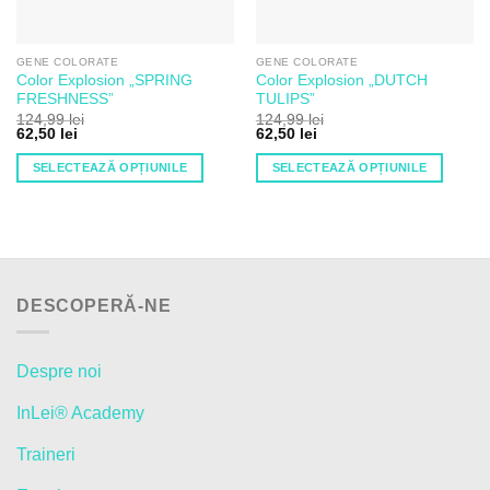
alese
în
în
pagina
pagina
produsului.
GENE COLORATE
GENE COLORATE
produsului.
Color Explosion „SPRING
Color Explosion „DUTCH
FRESHNESS”
TULIPS”
124,99
lei
124,99
lei
62,50
lei
62,50
lei
SELECTEAZĂ OPȚIUNILE
SELECTEAZĂ OPȚIUNILE
Acest
Acest
produs
produs
are
are
mai
mai
multe
multe
DESCOPERĂ-NE
variații.
variații.
Opțiunile
Opțiunile
pot
pot
Despre noi
fi
fi
alese
alese
InLei® Academy
în
în
pagina
pagina
Traineri
produsului.
produsului.