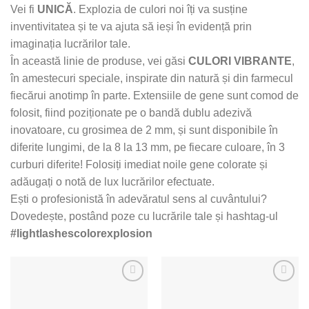
Vei fi
UNICĂ
. Explozia de culori noi îți va susține
inventivitatea și te va ajuta să ieși în evidență prin
imaginația lucrărilor tale.
În această linie de produse, vei găsi
CULORI VIBRANTE
,
în amestecuri speciale, inspirate din natură și din farmecul
fiecărui anotimp în parte. Extensiile de gene sunt comod de
folosit, fiind poziționate pe o bandă dublu adezivă
inovatoare, cu grosimea de 2 mm, și sunt disponibile în
diferite lungimi, de la 8 la 13 mm, pe fiecare culoare, în 3
curburi diferite! Folosiți imediat noile gene colorate și
adăugați o notă de lux lucrărilor efectuate.
Ești o profesionistă în adevăratul sens al cuvântului?
Dovedește, postând poze cu lucrările tale și hashtag-ul
#lightlashescolorexplosion
Adaugă
Adaugă
la Lista
la Lista