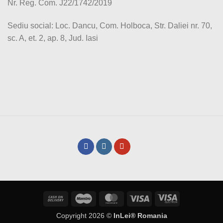
Nr. Reg. Com. J22/1742/2019
Sediu social: Loc. Dancu, Com. Holboca, Str. Daliei nr. 70,
sc. A, et. 2, ap. 8, Jud. Iasi
Cash
Maestro
MasterCard
Visa
Visa
On
Electron
Copyright 2026 ©
InLei® Romania
Delivery