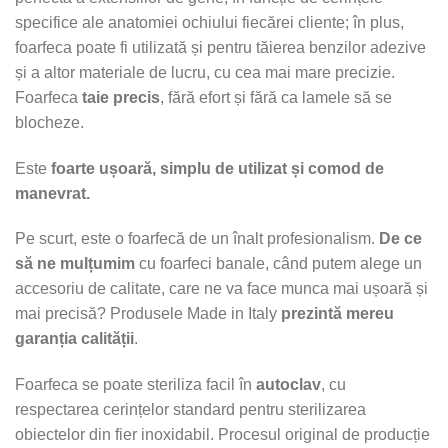
specifice ale anatomiei ochiului fiecărei cliente; în plus,
foarfeca poate fi utilizată și pentru tăierea benzilor adezive
și a altor materiale de lucru, cu cea mai mare precizie.
Foarfeca
taie precis
, fără efort și fără ca lamele să se
blocheze.
Este
foarte ușoară, simplu de utilizat și comod de
manevrat.
Pe scurt, este o foarfecă de un înalt profesionalism.
De ce
să ne mulțumim
cu foarfeci banale, când putem alege un
accesoriu de calitate, care ne va face munca mai ușoară și
mai precisă? Produsele Made in Italy
prezintă mereu
garanția calității
.
Foarfeca se poate steriliza facil în
autoclav
, cu
respectarea cerințelor standard pentru sterilizarea
obiectelor din fier inoxidabil. Procesul original de producție