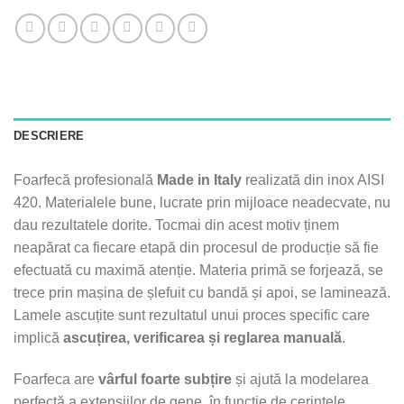
DESCRIERE
Foarfecă profesională
Made in Italy
realizată din inox AISI
420. Materialele bune, lucrate prin mijloace neadecvate, nu
dau rezultatele dorite. Tocmai din acest motiv ținem
neapărat ca fiecare etapă din procesul de producție să fie
efectuată cu maximă atenție. Materia primă se forjează, se
trece prin mașina de șlefuit cu bandă și apoi, se laminează.
Lamele ascuțite sunt rezultatul unui proces specific care
implică
ascuțirea, verificarea și reglarea manuală
.
Foarfeca are
vârful foarte subțire
și ajută la modelarea
perfectă a extensiilor de gene, în funcție de cerințele