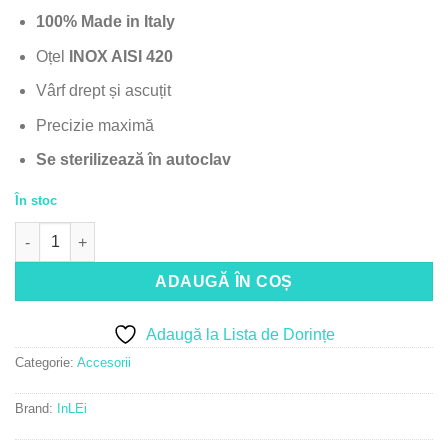
100% Made in Italy
Oțel
INOX AISI 420
Vârf drept și ascuțit
Precizie maximă
Se sterilizează în autoclav
În stoc
Cantitate InLei® FORFECUTĂ PROFESIONALĂ
ADAUGĂ ÎN COȘ
Adaugă la Lista de Dorințe
Categorie:
Accesorii
Brand:
InLEi