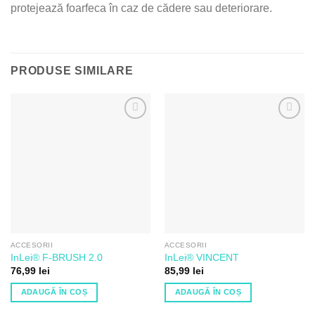
protejează foarfeca în caz de cădere sau deteriorare.
PRODUSE SIMILARE
Adaugă
Adaugă
la Lista
la Lista
de
de
Dorințe
Dorințe
ACCESORII
ACCESORII
InLei® F-BRUSH 2.0
InLei® VINCENT
76,99
lei
85,99
lei
ADAUGĂ ÎN COȘ
ADAUGĂ ÎN COȘ