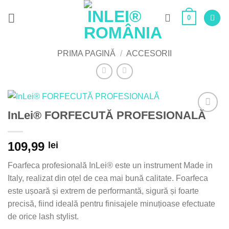
Skip
0
to
content
PRIMA PAGINĂ
/
ACCESORII
InLei® FORFECUTĂ PROFESIONALĂ
Adaugă
la Lista
de
109,99
lei
Dorințe
Foarfeca profesională InLei® este un instrument Made in
Italy, realizat din oțel de cea mai bună calitate. Foarfeca
este ușoară și extrem de performantă, sigură și foarte
precisă, fiind ideală pentru finisajele minuțioase efectuate
de orice lash stylist.