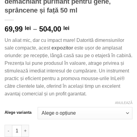
demachiant purifiant pentru gene,
sprâncene și față 50 ml
Interval
69,99
–
504,00
lei
lei
de
Un aliat mic, dar cu impact mare! Datorită dimensiunilor
prețuri:
sale compacte, acest
expozitor
este ușor de amplasat
69,99 lei
oriunde: pe recepție, lângă casă sau pe o etajeră în cabină.
până
Prezența lui pune produsul în valoare, atrage privirea și
la
stimulează imediat interesul de cumpărare. Un instrument
504,00 lei
practic și eficient pentru a promova mousse-urile InLei®
către clientele tale, oferind în același timp un excelent
avantaj comercial și un profit garantat.
ANULEAZĂ
Alege varianta
Cantitate MOUSSE MELOGRANO TRAVEL SIZE – demachiant purifi