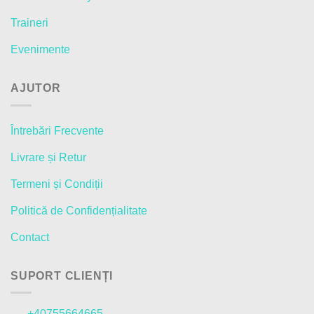
alese
în
Traineri
în
pagina
pagina
produsului.
Evenimente
produsului.
AJUTOR
Întrebări Frecvente
Livrare și Retur
Termeni și Condiții
Politică de Confidențialitate
Contact
SUPORT CLIENȚI
+40755664665