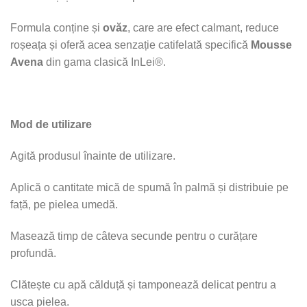
Formula conține și
ovăz
, care are efect calmant, reduce
roșeața și oferă acea senzație catifelată specifică
Mousse
Avena
din gama clasică InLei®.
Mod de utilizare
Agită produsul înainte de utilizare.
Aplică o cantitate mică de spumă în palmă și distribuie pe
față, pe pielea umedă.
Masează timp de câteva secunde pentru o curățare
profundă.
Clătește cu apă călduță și tamponează delicat pentru a
usca pielea.