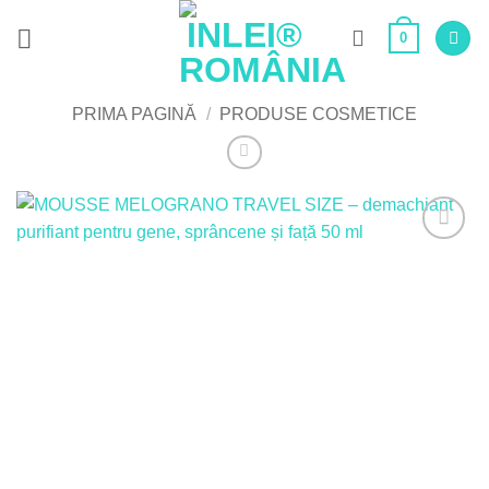
Skip
0
to
content
PRIMA PAGINĂ
/
PRODUSE COSMETICE
Adaugă
la Lista
de
Dorințe