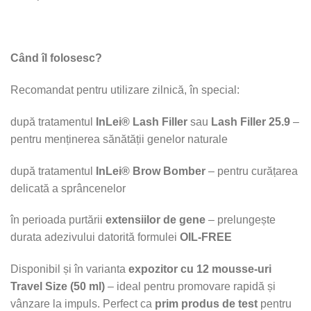
Când îl folosesc?
Recomandat pentru utilizare zilnică, în special:
după tratamentul
InLei® Lash Filler
sau
Lash Filler 25.9
–
pentru menținerea sănătății genelor naturale
după tratamentul
InLei® Brow Bomber
– pentru curățarea
delicată a sprâncenelor
în perioada purtării
extensiilor de gene
– prelungește
durata adezivului datorită formulei
OIL-FREE
Disponibil și în varianta
expozitor cu 12 mousse-uri
Travel Size (50 ml)
– ideal pentru promovare rapidă și
vânzare la impuls. Perfect ca
prim produs de test
pentru