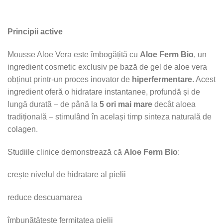
Principii active
Mousse Aloe Vera este îmbogățită cu
Aloe Ferm Bio
, un
ingredient cosmetic exclusiv pe bază de gel de aloe vera
obținut printr-un proces inovator de
hiperfermentare
. Acest
ingredient oferă o hidratare instantanee, profundă și de
lungă durată – de până la
5 ori mai mare
decât aloea
tradițională – stimulând în același timp sinteza naturală de
colagen.
Studiile clinice demonstrează că
Aloe Ferm Bio
:
crește nivelul de hidratare al pielii
reduce descuamarea
îmbunătățește fermitatea pielii