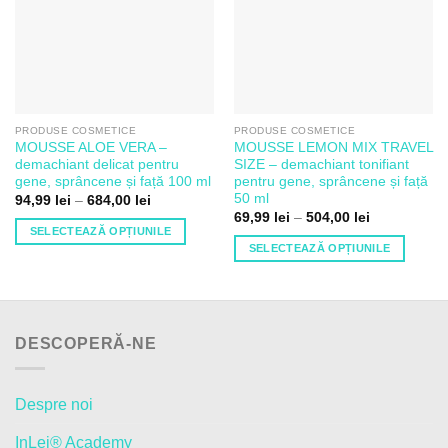
Dorințe
Dorințe
PRODUSE COSMETICE
PRODUSE COSMETICE
MOUSSE ALOE VERA –
MOUSSE LEMON MIX TRAVEL
demachiant delicat pentru
SIZE – demachiant tonifiant
gene, sprâncene și față 100 ml
pentru gene, sprâncene și față
50 ml
Interval
94,99
lei
–
684,00
lei
de
Interval
69,99
lei
–
504,00
lei
prețuri:
de
SELECTEAZĂ OPȚIUNILE
94,99 lei
prețuri:
SELECTEAZĂ OPȚIUNILE
până
Acest
69,99 lei
la
până
Acest
produs
684,00 lei
la
produs
504,00 lei
are
are
mai
mai
multe
DESCOPERĂ-NE
multe
variații.
variații.
Opțiunile
Opțiunile
pot
Despre noi
pot
fi
fi
InLei® Academy
alese