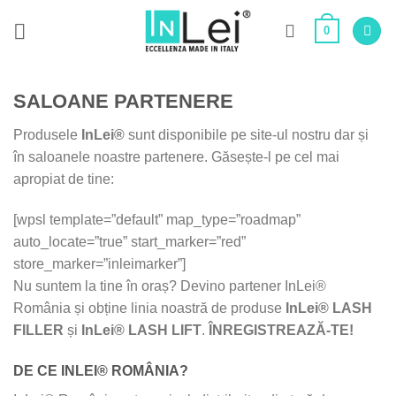
Skip
0
to
content
SALOANE PARTENERE
Produsele
InLei®
sunt disponibile pe site-ul nostru dar și
în saloanele noastre partenere. Găsește-l pe cel mai
apropiat de tine:
[wpsl template=”default” map_type=”roadmap”
auto_locate=”true” start_marker=”red”
store_marker=”inleimarker”]
Nu suntem la tine în oraș? Devino partener InLei®
România și obține linia noastră de produse
InLei® LASH
FILLER
și
InLei® LASH LIFT
.
ÎNREGISTREAZĂ-TE!
DE CE INLEI® ROMÂNIA?