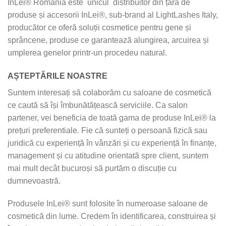
InLei® România este unicul distribuitor din țară de
produse și accesorii InLei®, sub-brand al LightLashes Italy,
producător ce oferă soluții cosmetice pentru gene și
sprâncene, produse ce garantează alungirea, arcuirea și
umplerea genelor printr-un procedeu natural.
AȘTEPTĂRILE NOASTRE
Suntem interesați să colaborăm cu saloane de cosmetică
ce caută să își îmbunătățească serviciile. Ca salon
partener, vei beneficia de toată gama de produse InLei® la
prețuri preferentiale. Fie că sunteți o persoană fizică sau
juridică cu experiență în vânzări și cu experiență în finanțe,
management și cu atitudine orientată spre client, suntem
mai mult decât bucuroși să purtăm o discuție cu
dumnevoastră.
Produsele InLei® sunt folosite în numeroase saloane de
cosmetică din lume. Credem în identificarea, construirea și