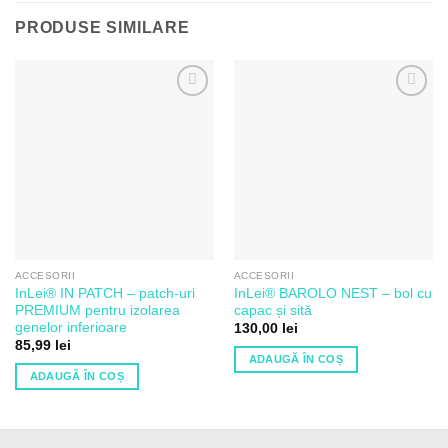
PRODUSE SIMILARE
Adaugă
Adaugă
la Lista
la Lista
de
de
Dorințe
Dorințe
ACCESORII
ACCESORII
InLei® IN PATCH – patch-uri
InLei® BAROLO NEST – bol cu
PREMIUM pentru izolarea
capac și sită
genelor inferioare
130,00
lei
85,99
lei
ADAUGĂ ÎN COȘ
ADAUGĂ ÎN COȘ