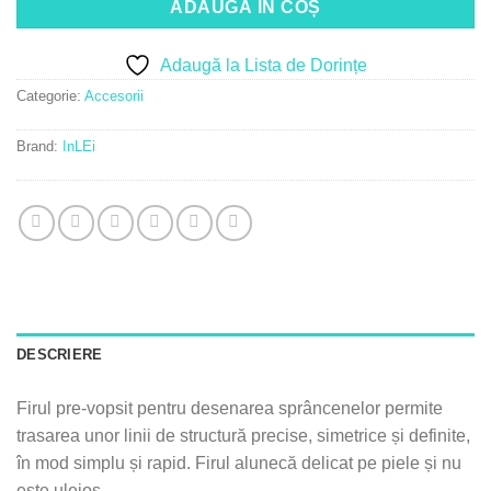
ADAUGĂ ÎN COȘ
Adaugă la Lista de Dorințe
Categorie:
Accesorii
Brand:
InLEi
DESCRIERE
Firul pre-vopsit pentru desenarea sprâncenelor permite
trasarea unor linii de structură precise, simetrice și definite,
în mod simplu și rapid. Firul alunecă delicat pe piele și nu
este uleios.