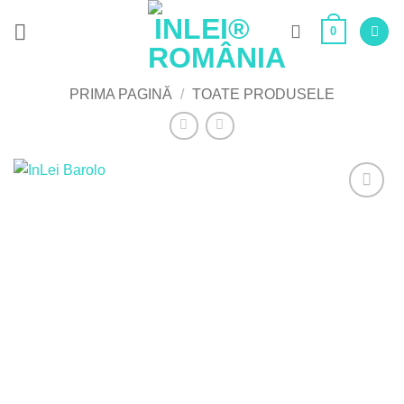
Skip
0
to
content
PRIMA PAGINĂ
/
TOATE PRODUSELE
Adaugă
la Lista
de
Dorințe