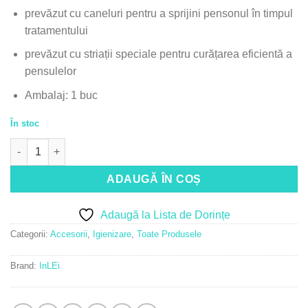
prevăzut cu caneluri pentru a sprijini pensonul în timpul
tratamentului
prevăzut cu striații speciale pentru curățarea eficientă a
pensulelor
Ambalaj: 1 buc
În stoc
Cantitate InLei® Barolo
ADAUGĂ ÎN COȘ
Adaugă la Lista de Dorințe
Categorii:
Accesorii
,
Igienizare
,
Toate Produsele
Brand:
InLEi