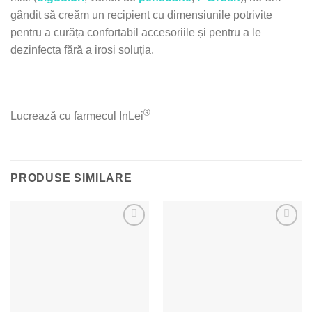
gândit să creăm un recipient cu dimensiunile potrivite
pentru a curăța confortabil accesoriile și pentru a le
dezinfecta fără a irosi soluția.
®
Lucrează cu farmecul InLei
PRODUSE SIMILARE
Adaugă
Adaugă
la Lista
la Lista
de
de
Dorințe
Dorințe