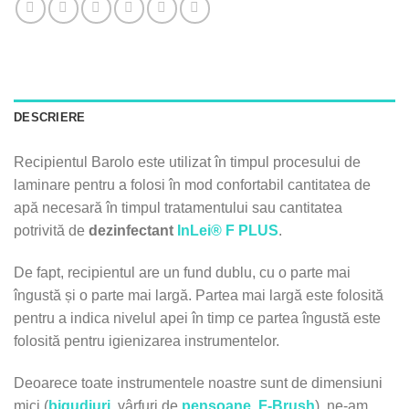
DESCRIERE
Recipientul Barolo este utilizat în timpul procesului de
laminare pentru a folosi în mod confortabil cantitatea de
apă necesară în timpul tratamentului sau cantitatea
potrivită de
dezinfectant
InLei® F PLUS
.
De fapt, recipientul are un fund dublu, cu o parte mai
îngustă și o parte mai largă. Partea mai largă este folosită
pentru a indica nivelul apei în timp ce partea îngustă este
folosită pentru igienizarea instrumentelor.
Deoarece toate instrumentele noastre sunt de dimensiuni
mici (
bigudiuri
, vârfuri de
pensoane
,
F-Brush
), ne-am