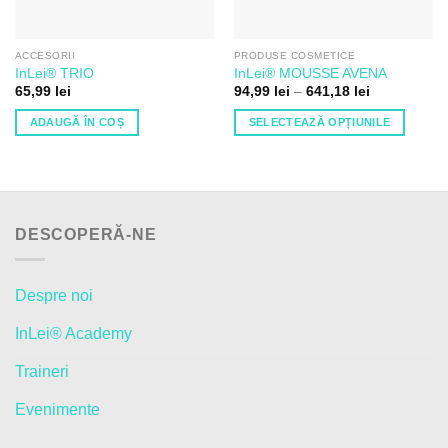
ACCESORII
PRODUSE COSMETICE
InLei® TRIO
InLei® MOUSSE AVENA
Interval
65,99
lei
94,99
lei
–
641,18
lei
de
prețuri:
ADAUGĂ ÎN COȘ
SELECTEAZĂ OPȚIUNILE
94,99 lei
până
Acest
la
produs
641,18 lei
are
mai
multe
DESCOPERĂ-NE
variații.
Opțiunile
pot
Despre noi
fi
InLei® Academy
alese
în
Traineri
pagina
produsului.
Evenimente