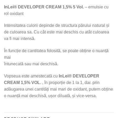
InLei® DEVELOPER CREAM 1,5% 5 Vol.
– emulsie cu
rol oxidant
Intensitatea culorii depinde de structura părului natural și
de culoarea sa. Cu cât este mai deschis cu atât culoarea
va fi mai intensă.
În funcție de cantitatea folosită, se poate obține o nuanță
mai
întunecată sau mai deschisă.
Vopseua este amestecată cu
InLei® DEVELOPER
CREAM 1,5% VOL.
, în proporție de 1 la 1, dar. prin
adăugarea unei cantități mai mari de oxidant, putem obține
o nuanță mai deschisă, ușor diluată, și vice-versa.