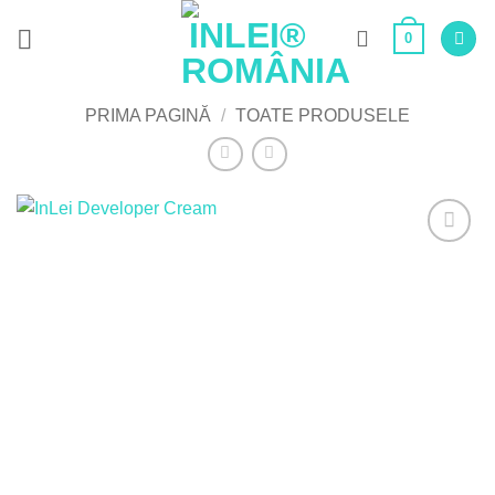
Skip
0
to
content
PRIMA PAGINĂ
/
TOATE PRODUSELE
Adaugă
la Lista
de
Dorințe