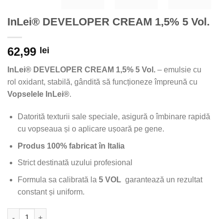
InLei® DEVELOPER CREAM 1,5% 5 Vol.
62,99
lei
InLei® DEVELOPER CREAM 1,5% 5 Vol.
– emulsie cu
rol oxidant, stabilă, gândită să funcționeze împreună cu
Vopselele InLei®
.
Datorită texturii sale speciale, asigură o îmbinare rapidă
cu vopseaua și o aplicare ușoară pe gene.
Produs 100% fabricat în Italia
Strict destinată uzului profesional
Formula sa calibrată la
5 VOL
garantează un rezultat
constant și uniform.
Cantitate InLei® DEVELOPER CREAM 1,5% 5 Vol.