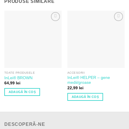
PRODUSE SIMILARE
Adaugă
Adaugă
la Lista
la Lista
de
de
Dorințe
Dorințe
TOATE PRODUSELE
ACCESORII
InLei® HELPER – gene
InLei® BROWN
medii/groase
64,99
lei
22,99
lei
ADAUGĂ ÎN COȘ
ADAUGĂ ÎN COȘ
DESCOPERĂ-NE