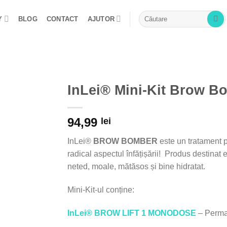
Caută
Y
BLOG
CONTACT
AJUTOR
după:
InLei® Mini-Kit Brow B
Adaugă
94,99
la Lista
lei
de
Dorințe
InLei®
BROW BOMBER
este un tratament p
radical aspectul înfățișării! Produs destinat 
neted, moale, mătăsos și bine hidratat.
Mini-Kit-ul conține:
InLei® BROW LIFT 1
MONODOSE
– Perma