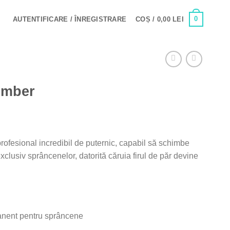
0
AUTENTIFICARE / ÎNREGISTRARE
COȘ /
0,00
LEI
omber
rofesional incredibil de puternic, capabil să schimbe
exclusiv sprâncenelor, datorită căruia firul de păr devine
nent pentru sprâncene