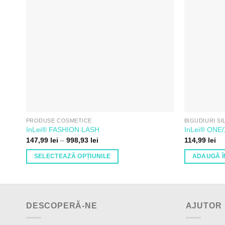
de
Dorințe
PRODUSE COSMETICE
BIGUDIURI SI
InLei® FASHION LASH
InLei® ONE
Interval
147,99
lei
–
998,93
lei
114,99
lei
de
prețuri:
SELECTEAZĂ OPȚIUNILE
ADAUGĂ Î
147,99 lei
până
Acest
la
produs
998,93 lei
are
mai
DESCOPERĂ-NE
AJUTOR
multe