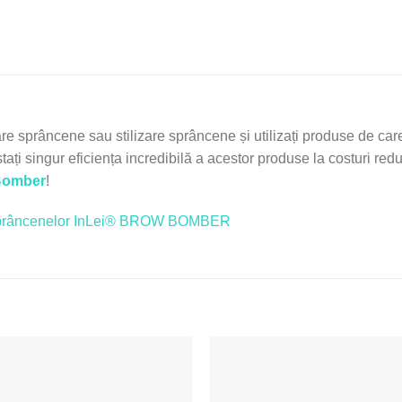
re sprâncene sau stilizare sprâncene și utilizați produse de care 
tați singur eficiența incredibilă a acestor produse la costuri red
Bomber
!
ea sprâncenelor InLei® BROW BOMBER
Adaugă
la Lista