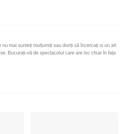
nu mai sunteți mulțumiți sau doriți să încercați si un alt
use. Bucurați-vă de spectacolul care are loc chiar în fața
Adaugă
Adaugă
la Lista
la Lista