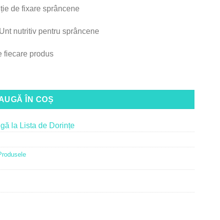
ție de fixare sprâncene
nt nutritiv pentru sprâncene
 fiecare produs
AUGĂ ÎN COȘ
ă la Lista de Dorințe
Produsele