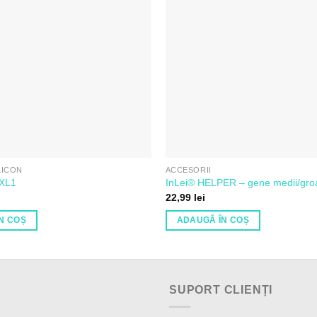
de
Dorințe
LICON
ACCESORII
/XL1
InLei® HELPER – gene medii/gro
22,99
lei
N COȘ
ADAUGĂ ÎN COȘ
SUPORT CLIENȚI