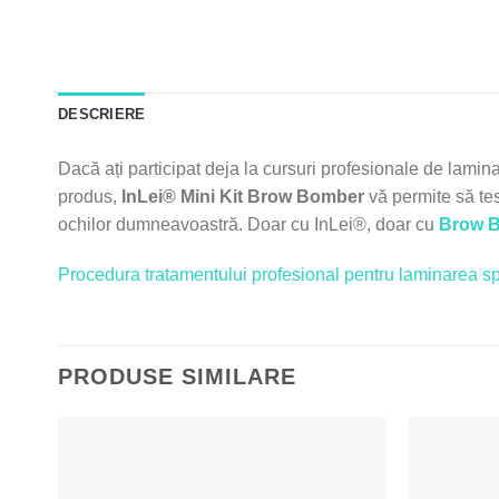
DESCRIERE
Dacă ați participat deja la cursuri profesionale de lamina
produs,
InLei® Mini Kit
Brow Bomber
vă permite să tes
ochilor dumneavoastră. Doar cu InLei®, doar cu
Brow 
Procedura tratamentului profesional pentru laminar
PRODUSE SIMILARE
Adaugă
la Lista