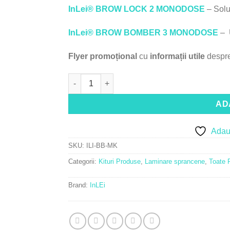
InLei® BROW LOCK 2
MONODOSE
– Solu
InLei® BROW BOMBER 3 MONODOSE
– U
Flyer promoțional
cu
informații utile
despre
Cantitate InLei® Mini-Kit Brow Bomber
AD
Adaug
SKU:
ILI-BB-MK
Categorii:
Kituri Produse
,
Laminare sprancene
,
Toate 
Brand:
InLEi