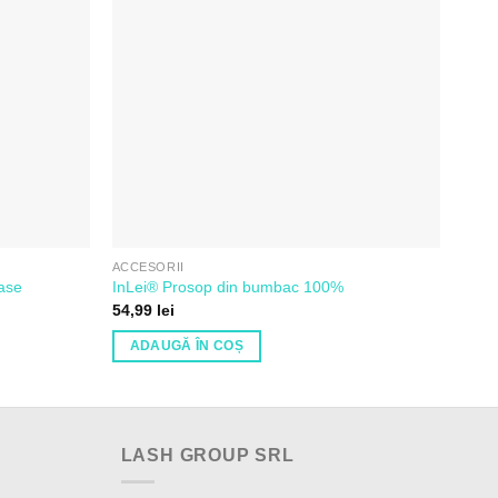
de
de
Dorințe
Dorințe
ACCESORII
PROD
ase
InLei® Prosop din bumbac 100%
InL
54,99
lei
94,9
ADAUGĂ ÎN COȘ
SE
Aces
prod
are
mai
LASH GROUP SRL
mult