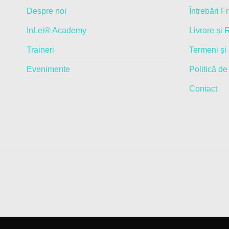
variații.
Despre noi
Întrebări F
Opțiunile
pot
InLei® Academy
Livrare și 
fi
alese
Traineri
Termeni și 
în
Evenimente
Politică de
pagina
produsului.
Contact