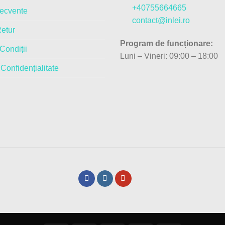
+40755664665
recvente
contact@inlei.ro
Retur
Program de funcționare:
Condiții
Luni – Vineri: 09:00 – 18:00
 Confidențialitate