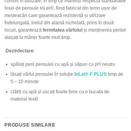
confort în utilizare, în timp ce mânerul respectă standardele
liniei de pensule InLei®, fiind fabricat din lemn ușor de
mesteacăn care garantează rezistență și utilizare
îndelungată. Inelul din alamă nichelată, prins în două
locuri, garantează
fermitatea vârfului
și menținerea perilor
atașați la mâner foarte mult timp.
Dezinfectare
:
spălați perii pensulei cu apă și săpun cu pH neutru
lăsați vârful pensulei în soluție
InLei® F PLUS
timp de
5 – 10 minute
clătiți cu apă și uscați foarte bine cu o bucata de
material textil
PRODUSE SIMILARE