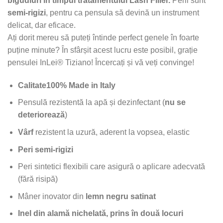
bigudiuri în timpul tratamentului Lash Filler.
Perii sunt
semi-rigizi
, pentru ca pensula să devină un instrument
delicat, dar eficace.
Ați dorit mereu să puteți întinde perfect genele în foarte
puține minute? În sfârșit acest lucru este posibil, grație
pensulei InLei® Tiziano! Încercați și vă veți convinge!
Calitate
100% Made in Italy
Pensulă rezistentă la apă și dezinfectant (
nu se
deteriorează
)
Vârf
rezistent la uzură, aderent la vopsea, elastic
Peri semi-rigizi
Peri sintetici flexibili care asigură o aplicare adecvată
(fără risipă)
Mâner inovator din
lemn negru satinat
Inel din alamă nichelată, prins în două locuri