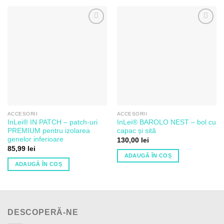
Adaugă
Adaugă
la Lista
la Lista
de
de
Dorințe
Dorințe
ACCESORII
ACCESORII
InLei® IN PATCH – patch-uri
InLei® BAROLO NEST – bol cu
PREMIUM pentru izolarea
capac și sită
genelor inferioare
130,00
lei
85,99
lei
ADAUGĂ ÎN COȘ
ADAUGĂ ÎN COȘ
DESCOPERĂ-NE