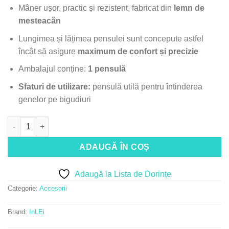
Mâner ușor, practic și rezistent, fabricat din
lemn de
mesteacăn
Lungimea și lățimea pensulei sunt concepute astfel
încât să asigure
maximum de confort și precizie
Ambalajul conține:
1 pensulă
Sfaturi de utilizare:
pensulă utilă pentru întinderea
genelor pe bigudiuri
Cantitate InLei TIZIANO, pensulă profesională cu vârf drept, pe
ADAUGĂ ÎN COȘ
Adaugă la Lista de Dorințe
Categorie:
Accesorii
Brand:
InLEi