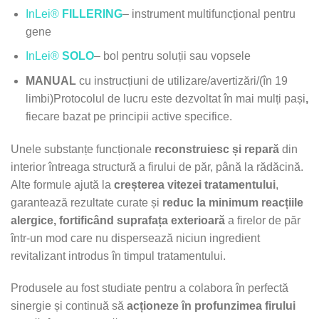
InLei®
FILLERING
– instrument multifuncțional pentru
gene
InLei®
SOLO
– bol pentru soluții sau vopsele
MANUAL
cu instrucțiuni de utilizare/avertizări/(în 19
limbi)Protocolul de lucru este dezvoltat în mai mulți pași
,
fiecare bazat pe principii active specifice.
Unele substanțe funcționale
reconstruiesc și repară
din
interior întreaga structură a firului de păr, până la rădăcină.
Alte formule ajută la
creșterea vitezei tratamentului
,
garantează rezultate curate și
reduc la minimum reacțiile
alergice, fortificând suprafața exterioară
a firelor de păr
într-un mod care nu dispersează niciun ingredient
revitalizant introdus în timpul tratamentului.
Produsele au fost studiate pentru a colabora în perfectă
sinergie și continuă să
acționeze în profunzimea firului